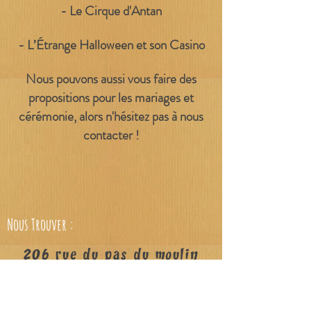
- Le Cirque d'Antan
- L’Étrange Halloween et son Casino
Nous pouvons aussi vous faire des
propositions pour les mariages et
cérémonie, alors n'hésitez pas à nous
contacter !
Nous Trouver :
206 rue du pas du moulin
33620 Cézac
ou directement à Asso