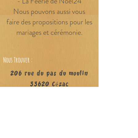
- La Féérie de Noël24
Nous pouvons aussi vous
faire des propositions pour les
mariages et cérémonie.
Nous Trouver :
206 rue du pas du moulin
33620 Cézac
ou directement à Asso
Califourchon
sur Google Maps et Waze